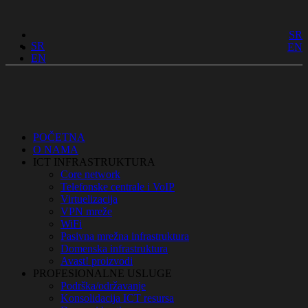
SR
SR
EN
EN
POČETNA
O NAMA
ICT INFRASTRUKTURA
Core network
Telefonske centrale i VoIP
Virtuelizacija
VPN mreže
WiFi
Pasivna mrežna infrastruktura
Domenska infrastruktura
Avast! proizvodi
PROFESIONALNE USLUGE
Podrška/održavanje
Konsolidacija ICT resursa