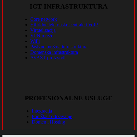
ICT INFRASTRUKTURA
Core network
Hibridne telefonske centrale i VoIP
Virtuelizacija
VPN mreže
WiFi
Pasivne mrežna infrastruktura
Domenska infrastruktura
AVAST proizvodi
PROFESIONALNE USLUGE
Integracija
Podrška / održavanje
Domen i Hosting