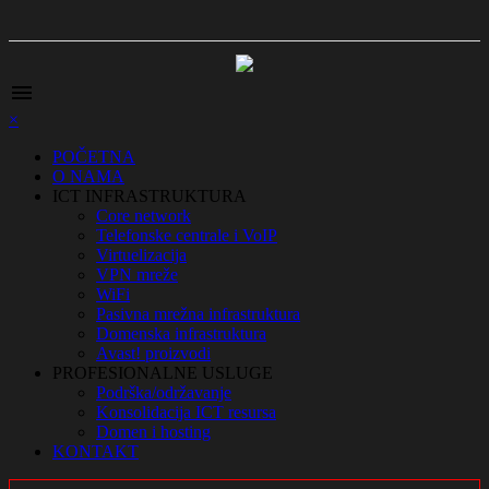
menu
×
POČETNA
O NAMA
ICT INFRASTRUKTURA
Core network
Telefonske centrale i VoIP
Virtuelizacija
VPN mreže
WiFi
Pasivna mrežna infrastruktura
Domenska infrastruktura
Avast! proizvodi
PROFESIONALNE USLUGE
Podrška/održavanje
Konsolidacija ICT resursa
Domen i hosting
KONTAKT