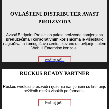
OVLAŠTENI DISTRIBUTER AVAST
PROIZVODA
Avast! Endpoint Protection paleta proizvoda namjenjena
preduzećima i korporativnim korisnicima
je višestruko
nagrađivana i omogućava centralizovano upravljanje putem
Web ili Enterprise konzole.
Pročitaj još...
RUCKUS READY PARTNER
Ruckus wireless proizvodi i rješenja namjenjeni su kreiranju
bežičnih mreža visokih performansi.
Pročitaj još...