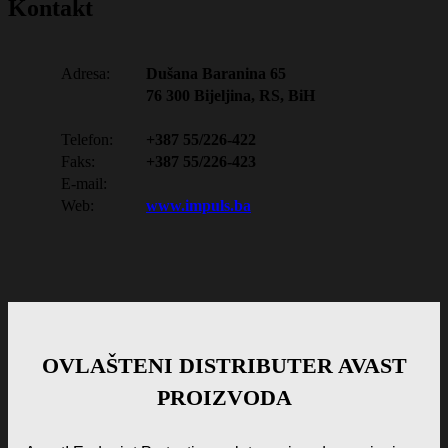
Kontakt
Adresa:
Dušana Baranina 65
76 300 Bijeljina, RS, BiH
Telefon:
+387 55/226-422
Faks:
+387 55/226-423
E-mail:
Web:
www.impuls.ba
OVLAŠTENI DISTRIBUTER AVAST
PROIZVODA