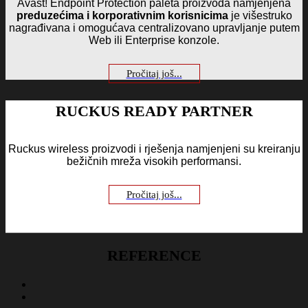
Avast! Endpoint Protection paleta proizvoda namjenjena
preduzećima i korporativnim korisnicima
je višestruko
nagrađivana i omogućava centralizovano upravljanje putem
Web ili Enterprise konzole.
Pročitaj još...
RUCKUS READY PARTNER
Ruckus wireless proizvodi i rješenja namjenjeni su kreiranju
bežičnih mreža visokih performansi.
Pročitaj još...
REFERENCE