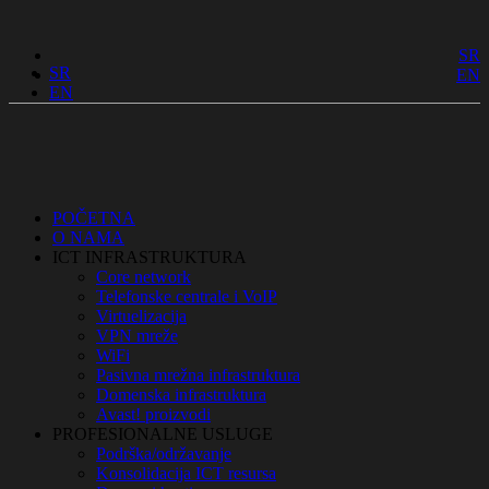
SR
SR
EN
EN
POČETNA
O NAMA
ICT INFRASTRUKTURA
Core network
Telefonske centrale i VoIP
Virtuelizacija
VPN mreže
WiFi
Pasivna mrežna infrastruktura
Domenska infrastruktura
Avast! proizvodi
PROFESIONALNE USLUGE
Podrška/održavanje
Konsolidacija ICT resursa