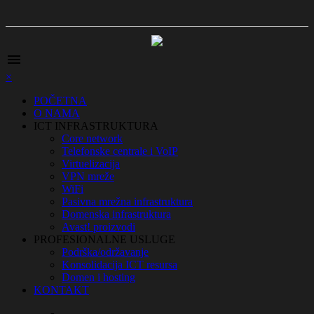
menu
×
POČETNA
O NAMA
ICT INFRASTRUKTURA
Core network
Telefonske centrale i VoIP
Virtuelizacija
VPN mreže
WiFi
Pasivna mrežna infrastruktura
Domenska infrastruktura
Avast! proizvodi
PROFESIONALNE USLUGE
Podrška/održavanje
Konsolidacija ICT resursa
Domen i hosting
KONTAKT