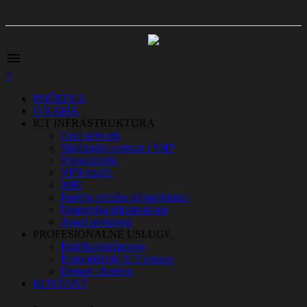
menu
×
POČETNA
O NAMA
ICT INFRASTRUKTURA
Core network
Telefonske centrale i VoIP
Virtuelizacija
VPN mreže
WiFi
Pasivna mrežna infrastruktura
Domenska infrastruktura
Avast! proizvodi
PROFESIONALNE USLUGE
Podrška/održavanje
Konsolidacija ICT resursa
Domen i hosting
KONTAKT