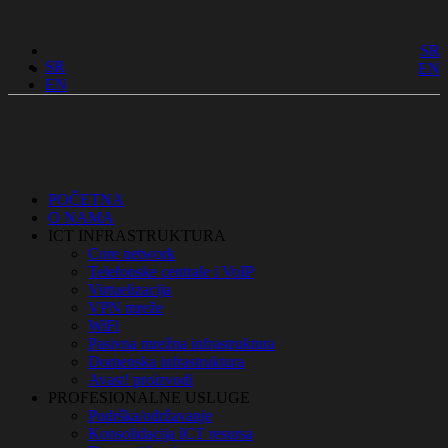
SR
SR
EN
EN
POČETNA
O NAMA
ICT INFRASTRUKTURA
Core network
Telefonske centrale i VoIP
Virtuelizacija
VPN mreže
WiFi
Pasivna mrežna infrastruktura
Domenska infrastruktura
Avast! proizvodi
PROFESIONALNE USLUGE
Podrška/održavanje
Konsolidacija ICT resursa