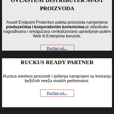
OVLAŠTENI DISTRIBUTER AVAST
PROIZVODA
Avast! Endpoint Protection paleta proizvoda namjenjena
preduzećima i korporativnim korisnicima
je višestruko
nagrađivana i omogućava centralizovano upravljanje putem
Web ili Enterprise konzole.
Pročitaj još...
RUCKUS READY PARTNER
Ruckus wireless proizvodi i rješenja namjenjeni su kreiranju
bežičnih mreža visokih performansi.
Pročitaj još...