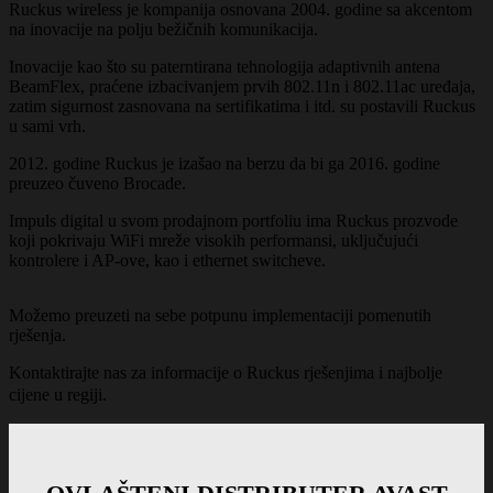
Ruckus wireless je kompanija osnovana 2004. godine sa akcentom
na inovacije na polju bežičnih komunikacija.
Inovacije kao što su paterntirana tehnologija adaptivnih antena
BeamFlex, praćene izbacivanjem prvih 802.11n i 802.11ac uređaja,
zatim sigurnost zasnovana na sertifikatima i itd. su postavili Ruckus
u sami vrh.
2012. godine Ruckus je izašao na berzu da bi ga 2016. godine
preuzeo čuveno Brocade.
Impuls digital u svom prodajnom portfoliu ima Ruckus prozvode
koji pokrivaju WiFi mreže visokih performansi, uključujući
kontrolere i AP-ove, kao i ethernet switcheve.
Možemo preuzeti na sebe potpunu implementaciji pomenutih
rješenja.
Kontaktirajte nas za informacije o Ruckus rješenjima i najbolje
cijene u regiji.