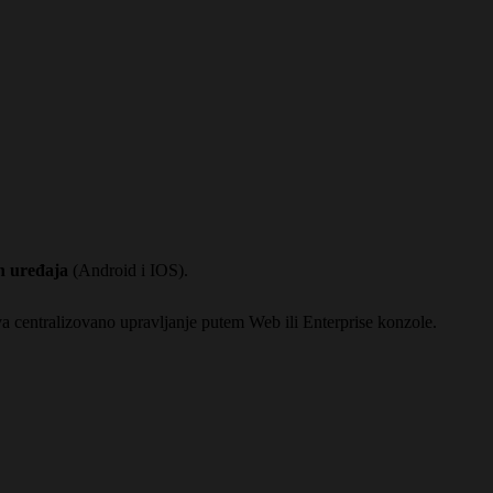
h uređaja
(Android i IOS).
a centralizovano upravljanje putem Web ili Enterprise konzole.