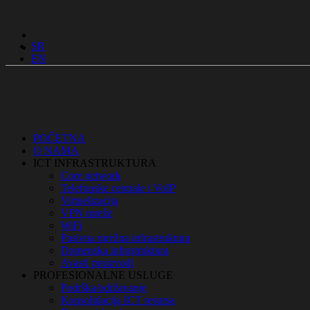
SR
EN
POČETNA
O NAMA
ICT INFRASTRUKTURA
Core network
Telefonske centrale i VoIP
Virtuelizacija
VPN mreže
WiFi
Pasivna mrežna infrastruktura
Domenska infrastruktura
Avast! proizvodi
PROFESIONALNE USLUGE
Podrška/održavanje
Konsolidacija ICT resursa