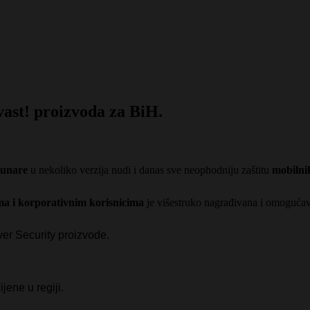
vast! proizvoda za BiH.
čunare
u nekoliko verzija nudi i danas sve neophodniju zaštitu
mobilni
a i korporativnim korisnicima
je višestruko nagrađivana i omogućav
ver Security proizvode.
jene u regiji.