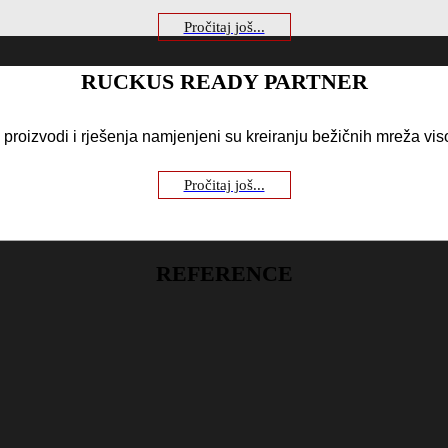
Pročitaj još...
RUCKUS READY PARTNER
proizvodi i rješenja namjenjeni su kreiranju bežičnih mreža vis
Pročitaj još...
REFERENCE