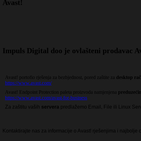
Avast!
Impuls Digital doo je ovlašteni prodavac A
Avast! portofio rješenja za bezbjednost, pored zaštite za
desktop ra
https://www.avast.com/
Avast! Endpoint Protection paleta proizvoda namjenjena
preduzećim
https://www.avast.com/avast-for-business
Za zaštitu vaših
servera
predlažemo Email, File ili Linux Ser
Kontaktirajte nas za informacije o Avast! rješenjima i najbolje ci