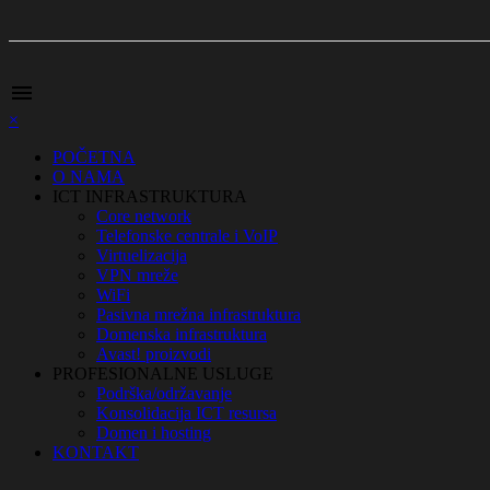
menu
×
POČETNA
O NAMA
ICT INFRASTRUKTURA
Core network
Telefonske centrale i VoIP
Virtuelizacija
VPN mreže
WiFi
Pasivna mrežna infrastruktura
Domenska infrastruktura
Avast! proizvodi
PROFESIONALNE USLUGE
Podrška/održavanje
Konsolidacija ICT resursa
Domen i hosting
KONTAKT