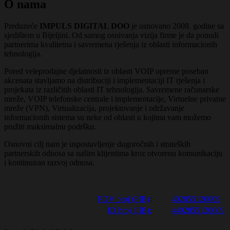
O nama
Preduzeće
IMPULS DIGITAL DOO
je osnovano 2008. godine sa
sjedištem u Bijeljini. Od samog osnivanja vizija firme je da ponudi
partnerima kvalitetna i savremena rješenja iz oblasti informacionih
tehnologija.
Pored veleprodajne djelatnosti iz oblasti VOIP opreme poseban
akcenata stavljamo na distribuciji i implementaciji IT rješenja i
projekata iz različitih oblasti IT tehnologija. Savremene računarske
mreže, VOIP telefonske centrale i implementacije, Virtuelne privatne
mreže (VPN), Virtualizacija, projektovanje i održavanje
informacionih sistema su neke od oblasti u kojima vam možemo
pružiti maksimalnu podršku.
Osnovni cilj nam je uspostavljenje dugoročnih i strateških
partnerskih odnosa sa našim klijentima kroz otvorenu komunikaciju
i kontinuiran razvoj odnosa.
PDV broj (PIB)
:
402855120009
ID broj (JIB):
4402855120009