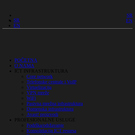
SR
SR
EN
EN
POČETNA
O NAMA
ICT INFRASTRUKTURA
Core network
Telefonske centrale i VoIP
Virtuelizacija
VPN mreže
WiFi
Pasivna mrežna infrastruktura
Domenska infrastruktura
Avast! proizvodi
PROFESIONALNE USLUGE
Podrška/održavanje
Konsolidacija ICT resursa