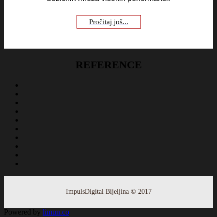
Pročitaj još...
REFERENCE
ImpulsDigital Bijeljina © 2017
Powered by
limun
.co