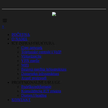
menu
×
POČETNA
O NAMA
ICT INFRASTRUKTURA
Core network
Telefonske centrale i VoIP
Virtuelizacija
VPN mreže
WiFi
Pasivna mrežna infrastruktura
Domenska infrastruktura
Avast! proizvodi
PROFESIONALNE USLUGE
Podrška/održavanje
Konsolidacija ICT resursa
Domen i hosting
KONTAKT